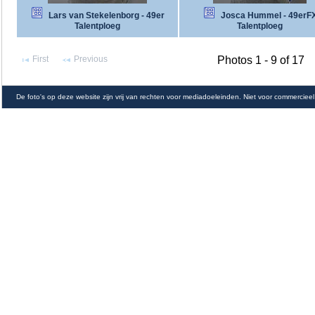
Lars van Stekelenborg - 49er
Josca Hummel - 49erF
Talentploeg
Talentploeg
First
Previous
Photos 1 - 9 of 17
De foto's op deze website zijn vrij van rechten voor mediadoeleinden. Niet voor commercieel