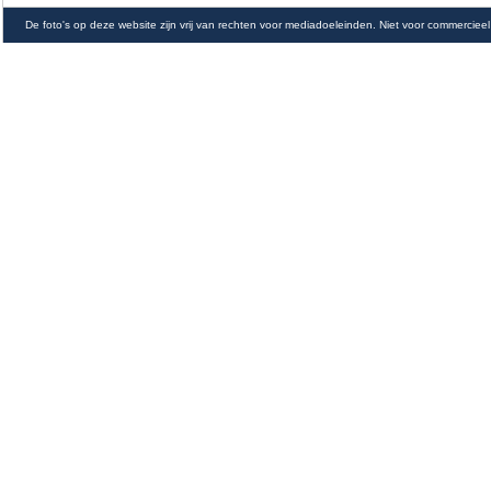
De foto's op deze website zijn vrij van rechten voor mediadoeleinden. Niet voor commercieel