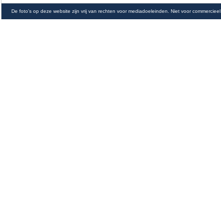
De foto's op deze website zijn vrij van rechten voor mediadoeleinden. Niet voor commercieel