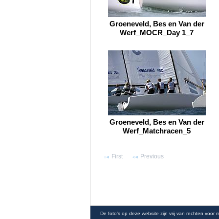
Groeneveld, Bes en Van der
Werf_MOCR_Day 1_7
Groeneveld, Bes en Van der
Werf_Matchracen_5
First
Previous
De foto's op deze website zijn vrij van rechten voor