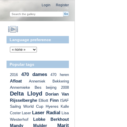
Login
Register
Language preference
Popular tags
470 dames
2016
470 heren
Afloat
Annemiek Bekkering
Annemieke Bes
beijing 2008
Delta Lloyd
Dorian Van
Rijsselberghe
Finn
Elliott
ISAF
Sailng World Cup Hyeres
Kalle
Laser Radial
Lisa
Coster
Laser
Lobke Berkhout
Westerhof
Marit
Mandy Mulder