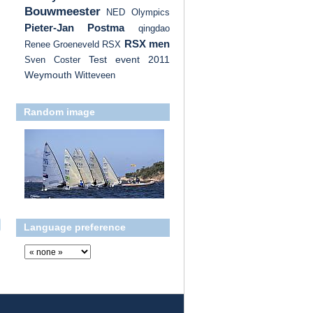
Bouwmeester
NED
Olympics
Pieter-Jan Postma
qingdao
RSX men
Renee Groeneveld
RSX
Test event 2011
Sven Coster
Weymouth
Witteveen
Random image
Language preference