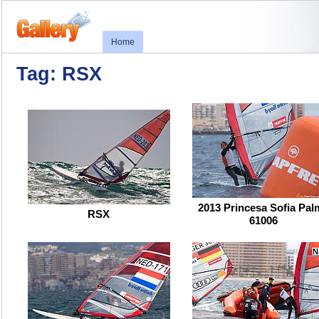
Home
Tag: RSX
2013 Princesa Sofia Pal
RSX
61006