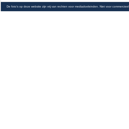
De foto's op deze website zijn vrij van rechten voor mediadoeleinden. Niet voor commercieel