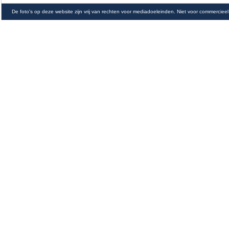
De foto's op deze website zijn vrij van rechten voor mediadoeleinden. Niet voor commercieel