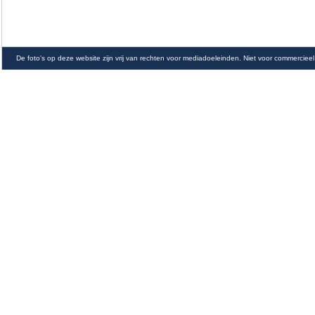
De foto's op deze website zijn vrij van rechten voor mediadoeleinden. Niet voor commercieel