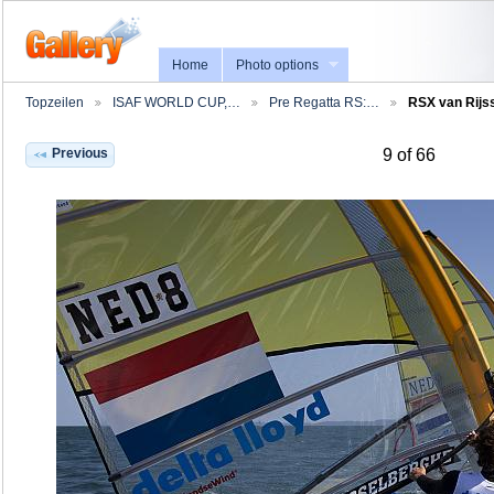
Home
Photo options
Topzeilen
ISAF WORLD CUP,…
Pre Regatta RS:…
RSX van Rijs
Previous
9 of 66