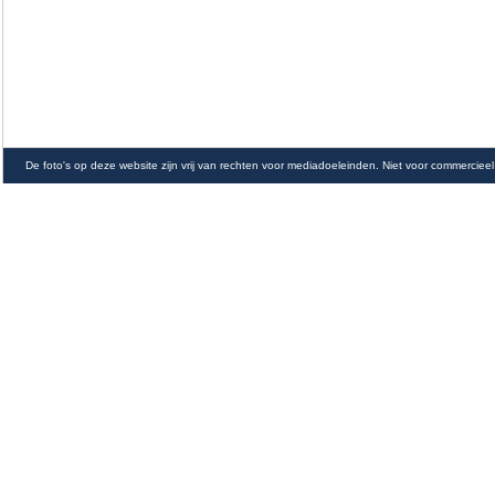
De foto's op deze website zijn vrij van rechten voor mediadoeleinden. Niet voor commercieel