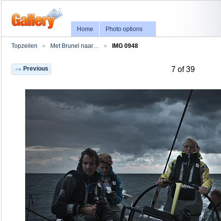
Home
Photo options
Topzeilen
Met Brunel naar…
IMG 0948
Previous
7 of 39