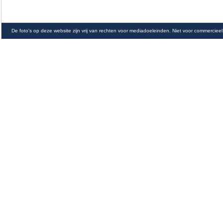
De foto's op deze website zijn vrij van rechten voor mediadoeleinden. Niet voor commercieel