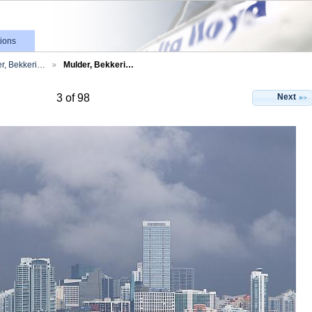
ions
r, Bekkeri…
Mulder, Bekkeri…
Next
3 of 98