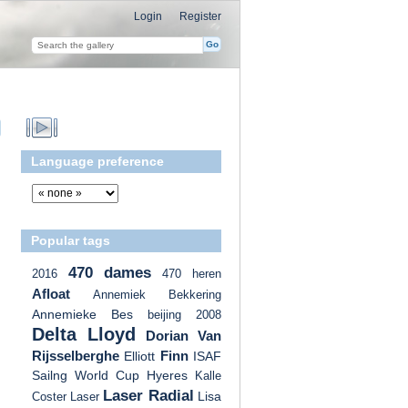
Login
Register
Language preference
Popular tags
470 dames
2016
470 heren
Afloat
Annemiek Bekkering
Annemieke Bes
beijing 2008
Delta Lloyd
Dorian Van
Rijsselberghe
Finn
Elliott
ISAF
Sailng World Cup Hyeres
Kalle
Laser Radial
Lisa
Coster
Laser