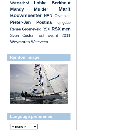
Lobke Berkhout
Westerhof
Marit
Mandy Mulder
Bouwmeester
NED
Olympics
Pieter-Jan Postma
qingdao
RSX men
Renee Groeneveld
RSX
Test event 2011
Sven Coster
Weymouth
Witteveen
Random image
Language preference