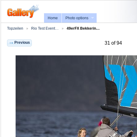
Home
Photo options
Topzeilen
Rio Test Event…
49erFX Bekkerin…
Previous
31 of 94