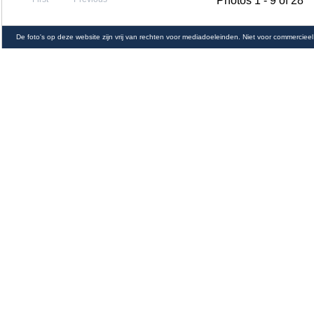
Photos 1 - 9 of 28
De foto's op deze website zijn vrij van rechten voor mediadoeleinden. Niet voor commercieel