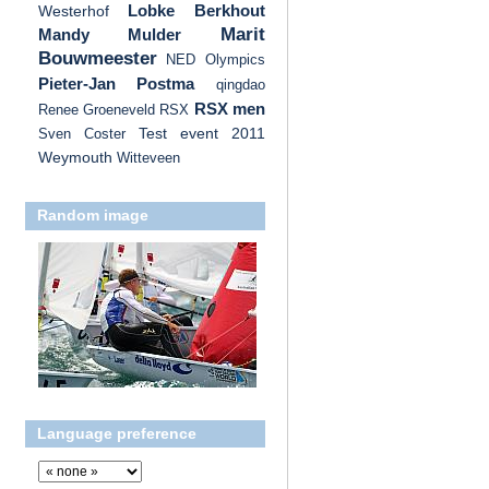
Lobke Berkhout
Westerhof
Marit
Mandy Mulder
Bouwmeester
NED
Olympics
Pieter-Jan Postma
qingdao
RSX men
Renee Groeneveld
RSX
Test event 2011
Sven Coster
Weymouth
Witteveen
Random image
Language preference