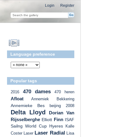
Login
Register
Language preference
Popular tags
470 dames
2016
470 heren
Afloat
Annemiek Bekkering
Annemieke Bes
beijing 2008
Delta Lloyd
Dorian Van
Rijsselberghe
Finn
Elliott
ISAF
Sailng World Cup Hyeres
Kalle
Laser Radial
Lisa
Coster
Laser