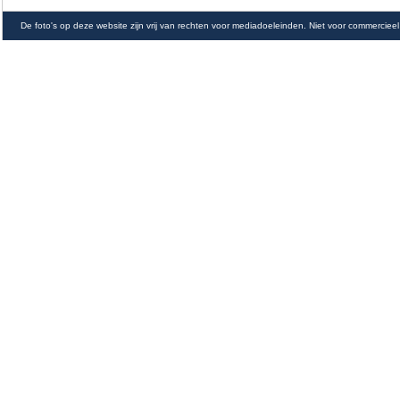
De foto's op deze website zijn vrij van rechten voor mediadoeleinden. Niet voor commercieel