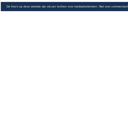
De foto's op deze website zijn vrij van rechten voor mediadoeleinden. Niet voor commercieel