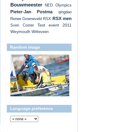
Bouwmeester
NED
Olympics
Pieter-Jan Postma
qingdao
RSX men
Renee Groeneveld
RSX
Test event 2011
Sven Coster
Weymouth
Witteveen
Random image
Language preference