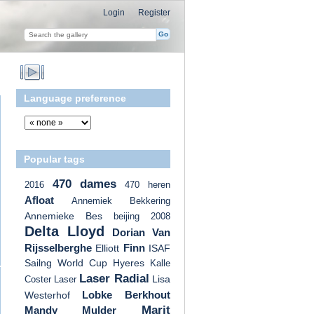
Login
Register
Language preference
Popular tags
470 dames
2016
470 heren
Afloat
Annemiek Bekkering
Annemieke Bes
beijing 2008
Delta Lloyd
Dorian Van
Rijsselberghe
Finn
Elliott
ISAF
Sailng World Cup Hyeres
Kalle
Laser Radial
Lisa
Coster
Laser
Lobke Berkhout
Westerhof
Marit
Mandy Mulder